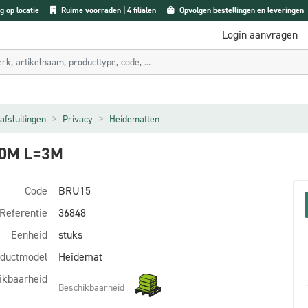
g op locatie
Ruime voorraden | 4 filialen
Opvolgen bestellingen en leveringen
Login aanvragen
afsluitingen
Privacy
Heidematten
50M L=3M
Code
BRU15
Referentie
36848
Eenheid
stuks
ductmodel
Heidemat
ikbaarheid
Beschikbaarheid