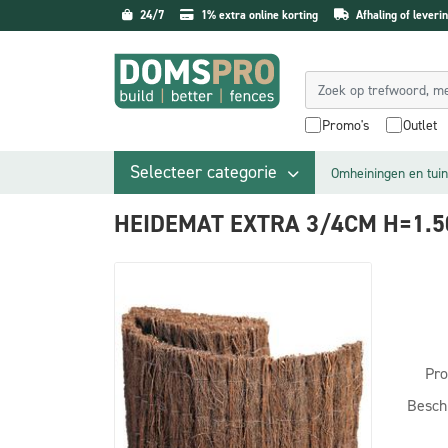
24/7
1% extra online korting
Afhaling of leverin
Promo's
Outlet
Selecteer categorie
Omheiningen en tuin
HEIDEMAT EXTRA 3/4CM H=1.
Pro
Besch