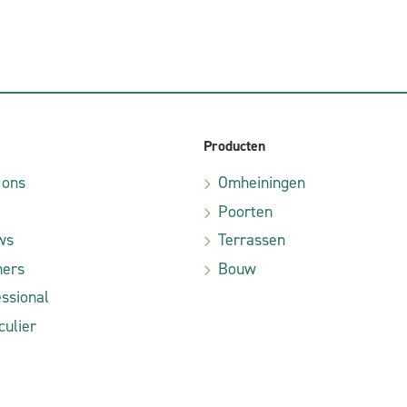
Producten
 ons
Omheiningen
Poorten
ws
Terrassen
ners
Bouw
ssional
culier