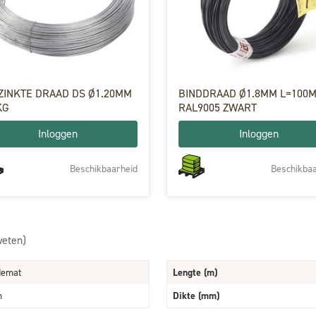
ZINKTE DRAAD DS Ø1.20MM
BINDDRAAD Ø1.8MM L=100
KG
RAL9005 ZWART
Inloggen
Inloggen
Beschikbaarheid
Beschikbaa
weten)
demat
Lengte (m)
m
Dikte (mm)