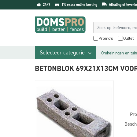
24/7
1% extra online korting
Afhaling of leverin
Promo's
Outlet
Selecteer categorie
Omheiningen en tuin
BETONBLOK 69X21X13CM VOOR
Pro
Besch