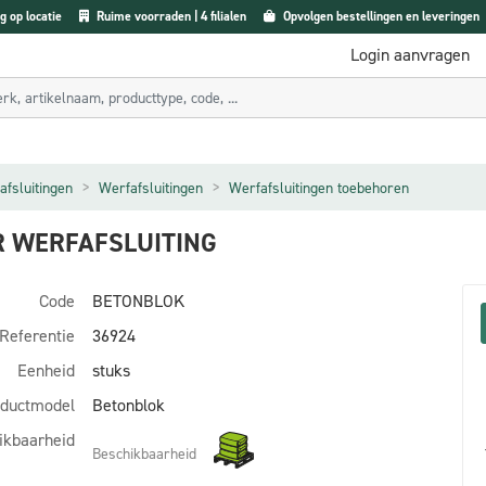
g op locatie
Ruime voorraden | 4 filialen
Opvolgen bestellingen en leveringen
Login aanvragen
afsluitingen
Werfafsluitingen
Werfafsluitingen toebehoren
 WERFAFSLUITING
Code
BETONBLOK
Referentie
36924
Eenheid
stuks
ductmodel
Betonblok
ikbaarheid
Beschikbaarheid