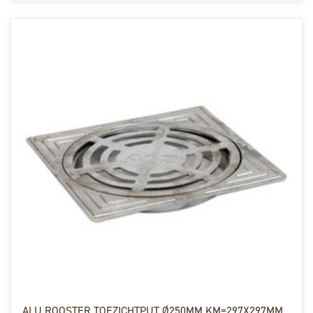
ALU ROOSTER TOEZICHTPUT Ø250MM KM=297X297MM