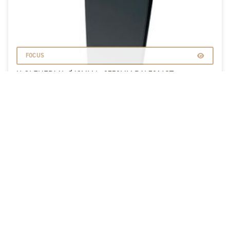
FOCUS
H-GLEUFPAAL Ø42MM L=2750MM RAL7016ST
ANTRACIET
Inloggen
Beschikbaarheid