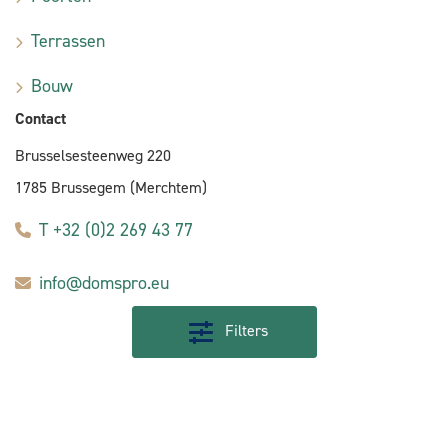
Terrassen
Bouw
Contact
Brusselsesteenweg 220
1785 Brussegem (Merchtem)
T +32 (0)2 269 43 77
info@domspro.eu
Filters
E-commerce door Alistar
Algemene aankoopvoorwaarden
Privacybeleid
Verkoopsvoorwaarden
Cookiebeleid